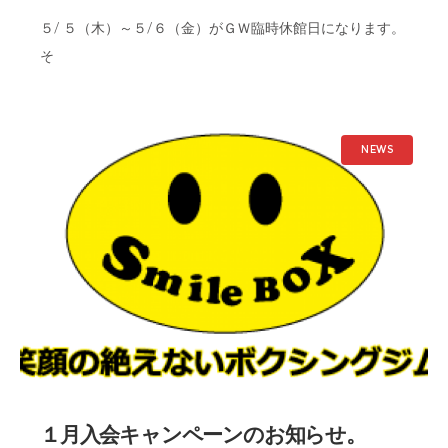
５/ ５（木）～５/６（金）がＧＷ臨時休館日になります。
そ
NEWS
１月入会キャンペーンのお知らせ。