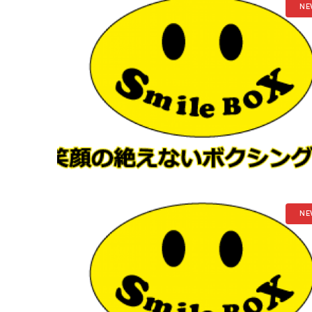
NE
NE