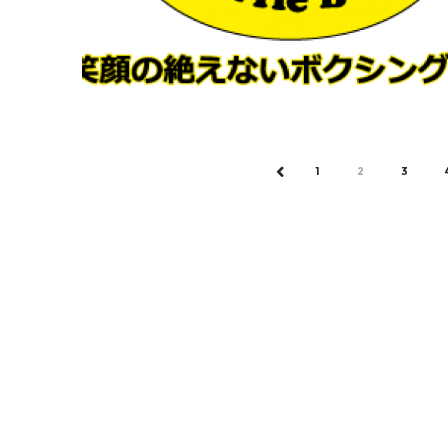
1
2
3
PREV