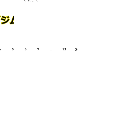
4
5
6
7
…
13
NEXT