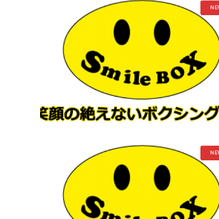
NE
NE