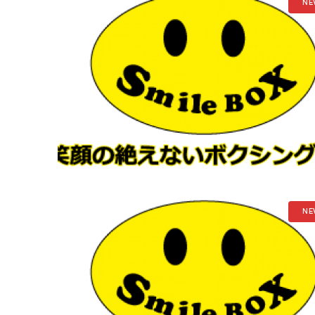
NE
NE